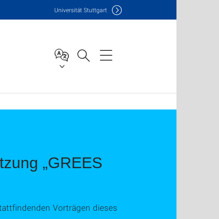
Uni
versität Stuttgart
nutzung „GREES
stattfindenden Vorträgen dieses