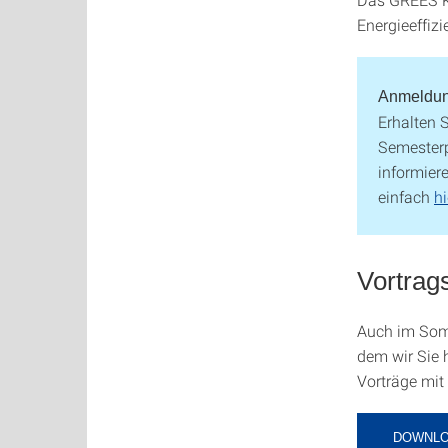
Energieeffiz
Anmeldung
Erhalten 
Semesterp
informier
einfach
hi
Vortrag
Auch im Som
dem wir Sie h
Vorträge mit
DOWNLO