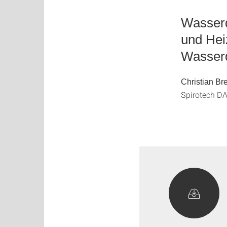
Wasserq
und Hei
Wasserq
Christian Br
Spirotech D