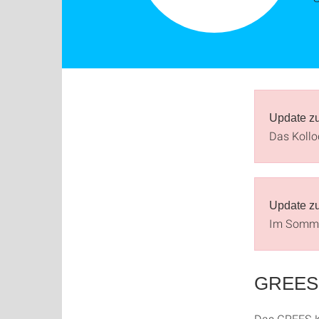
Update zu
Das Kollo
Update zu
Im Sommer
GREES 
Das GREES K