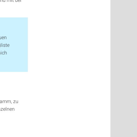
uen
liste
sich
ramm, zu
nzelnen